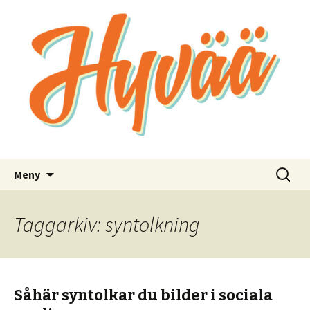
Bra kommunikation för bra saker
Hyvää
Hoppa
Sök
Meny
till
efter:
innehåll
Taggarkiv: syntolkning
Såhär syntolkar du bilder i sociala