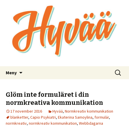
Bra kommunikation för bra saker
Hyvää
Hoppa
Sök
Meny
till
efter:
innehåll
Glöm inte formuläret i din
normkreativa kommunikation
17 november 2016
Hyvää
,
Normkreativ kommunikation
blanketter
,
Capio Psykiatri
,
Ekaterina Samoylina
,
formulär
,
normkreativ
,
normkreativ kommunikation
,
Webbdagarna