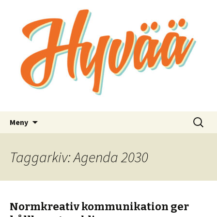
Bra kommunikation för bra saker
Hyvää
Hoppa
Sök
Meny
till
efter:
innehåll
Taggarkiv: Agenda 2030
Normkreativ kommunikation ger