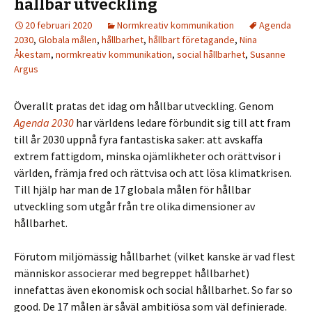
hållbar utveckling
20 februari 2020
Normkreativ kommunikation
Agenda
2030
,
Globala målen
,
hållbarhet
,
hållbart företagande
,
Nina
Åkestam
,
normkreativ kommunikation
,
social hållbarhet
,
Susanne
Argus
Överallt pratas det idag om hållbar utveckling. Genom
Agenda 2030
har världens ledare förbundit sig till att fram
till år 2030 uppnå fyra fantastiska saker: att avskaffa
extrem fattigdom, minska ojämlikheter och orättvisor i
världen, främja fred och rättvisa och att lösa klimatkrisen.
Till hjälp har man de 17 globala målen för hållbar
utveckling som utgår från tre olika dimensioner av
hållbarhet.
Förutom miljömässig hållbarhet (vilket kanske är vad flest
människor associerar med begreppet hållbarhet)
innefattas även ekonomisk och social hållbarhet.
So far so
good. De 17 målen är såväl ambitiösa som väl definierade.