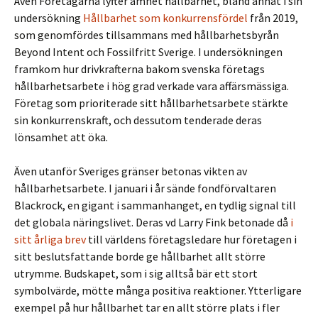
Även Företagarna lyfter ämnet hållbarhet, bland annat i sin
undersökning
Hållbarhet som konkurrensfördel
från 2019,
som genomfördes tillsammans med hållbarhetsbyrån
Beyond Intent och Fossilfritt Sverige. I undersökningen
framkom hur drivkrafterna bakom svenska företags
hållbarhetsarbete i hög grad verkade vara affärsmässiga.
Företag som prioriterade sitt hållbarhetsarbete stärkte
sin konkurrenskraft, och dessutom tenderade deras
lönsamhet att öka.
Även utanför Sveriges gränser betonas vikten av
hållbarhetsarbete. I januari i år sände fondförvaltaren
Blackrock, en gigant i sammanhanget, en tydlig signal till
det globala näringslivet. Deras vd Larry Fink betonade då
i
sitt årliga brev
till världens företagsledare hur företagen i
sitt beslutsfattande borde ge hållbarhet allt större
utrymme. Budskapet, som i sig alltså bär ett stort
symbolvärde, mötte många positiva reaktioner. Ytterligare
exempel på hur hållbarhet tar en allt större plats i fler