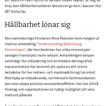
att bidra till reell nytta för världen (vilket såklart är nog så
bra), kan hållbarhetsarbetet dessutom ge klirr i kassan. Hur
då? Kolla här.
Hållbarhet lönar sig
Den namnkunniga forskaren Nina Åkestam kom nyligen ut
med sin avhandling
”Understanding Advertising
Stereotypes”
,
där hon beskriver hur olika stereotyper
vanligen framställs inom reklam. Avhandlingen belyser
samtidigt hur inkludering och en bredare demografisk
representation har kommit att spela en allt större
betydelse för hur reklam- och marknadsföring tas emot.
Med hjälp av inkluderande, normkreativ kommunikation
kan man skapa positiva varumärkeseffekter. Här har alltså
företag och organisationer en tydlig möjlighet att vara
med och påverka.