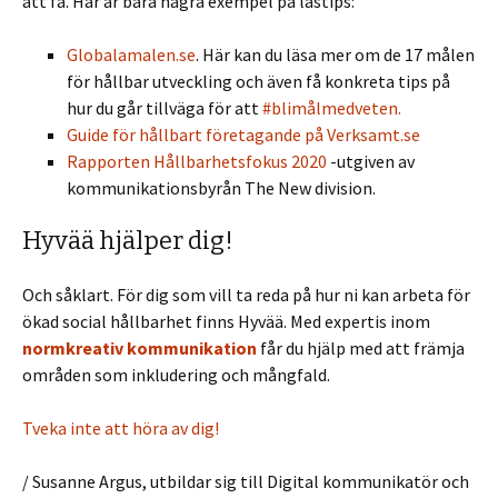
att få. Här är bara några exempel på lästips:
Globalamalen.se
. Här kan du läsa mer om de 17 målen
för hållbar utveckling och även få konkreta tips på
hur du går tillväga för att
#bli
målmedveten.
Guide för hållbart företagande på Verksamt.se
Rapporten Hållbarhetsfokus 2020
-utgiven av
kommunikationsbyrån The New division.
Hyvää hjälper dig!
Och såklart. För dig som vill ta reda på hur ni kan arbeta för
ökad
social hållbarhet
finns
Hyvää
. Med expertis inom
normkreativ kommunikation
får du hjälp med att främja
områden som inkludering och mångfald.
Tveka inte att höra av dig!
/ Susanne Argus, utbildar sig till Digital kommunikatör och