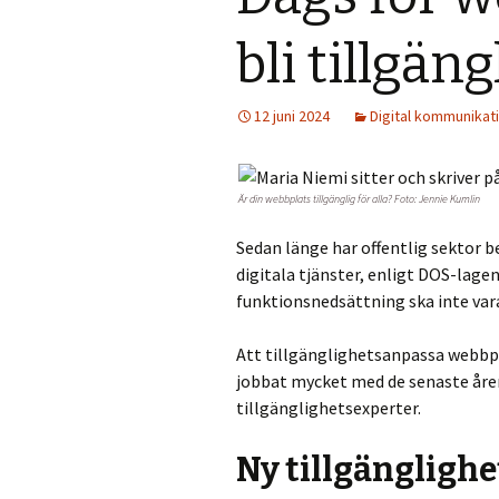
bli tillgäng
12 juni 2024
Digital kommunikat
Är din webbplats tillgänglig för alla? Foto: Jennie Kumlin
Sedan länge har offentlig sektor be
digitala tjänster, enligt DOS-lagen
funktionsnedsättning ska inte vara
Att tillgänglighetsanpassa webbpl
jobbat mycket med de senaste åre
tillgänglighetsexperter.
Ny tillgänglighe