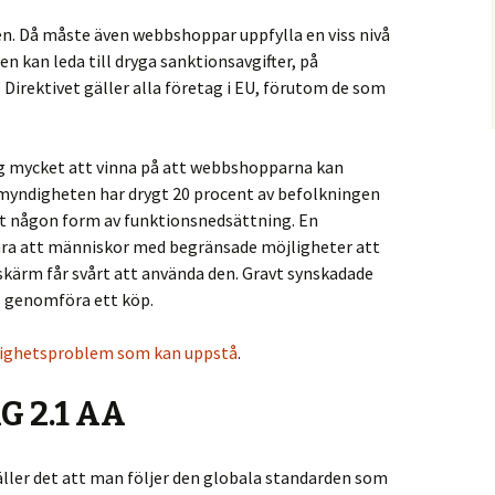
en. Då måste även webbshoppar uppfylla en viss nivå
gen kan leda till dryga sanktionsavgifter, på
 Direktivet gäller alla företag i EU, förutom de som
ag mycket att vinna på att webbshopparna kan
omyndigheten har drygt 20 procent av befolkningen
rat någon form av funktionsnedsättning. En
ära att människor med begränsade möjligheter att
kärm får svårt att använda den. Gravt synskadade
ns genomföra ett köp.
glighetsproblem som kan uppstå
.
G 2.1 AA
gäller det att man följer den globala standarden som