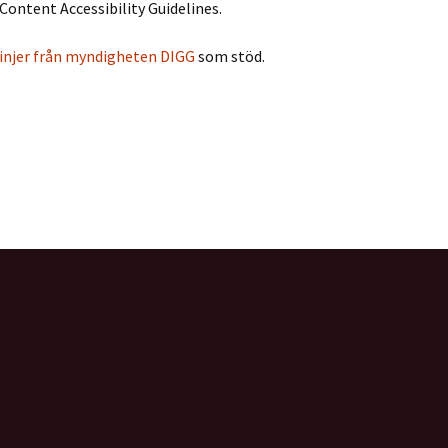
Content Accessibility Guidelines.
injer från myndigheten DIGG
som stöd.