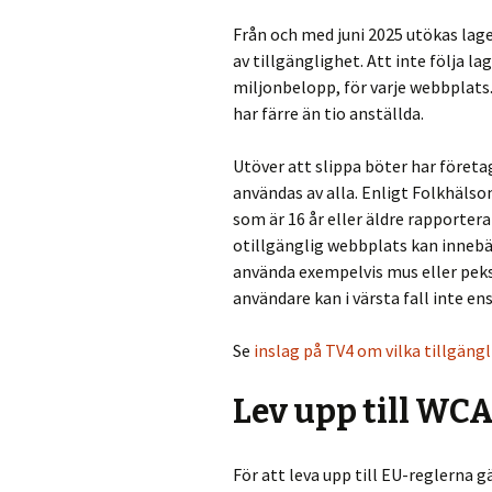
Från och med juni 2025 utökas lag
av tillgänglighet. Att inte följa la
miljonbelopp, för varje webbplats.
har färre än tio anställda.
Utöver att slippa böter har föret
användas av alla. Enligt Folkhäls
som är 16 år eller äldre rapporte
otillgänglig webbplats kan inneb
använda exempelvis mus eller peks
användare kan i värsta fall inte e
Se
inslag på TV4 om vilka tillgän
Lev upp till WCA
För att leva upp till EU-reglerna 