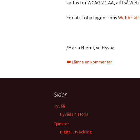
kallas för WCAG 2.1 AA, alltså
Web 
För att följa lagen finns
Webbriktl
/Maria Niemi, vd Hyvää
Lämna en kommentar
Sidor
Hyvää
Hyvääs historia
Tjänster
Digital utveckling