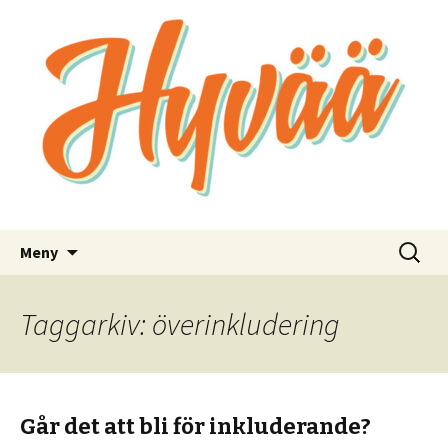
Bra kommunikation för bra saker
Hyvää
Hoppa
Sök
Meny
till
efter:
innehåll
Taggarkiv: överinkludering
Går det att bli för inkluderande?