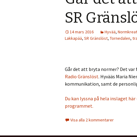
SR Gränsl
14 mars 2016
Hyvää
,
Normkreat
Lakkapää
,
SR Gränslöst
,
Tornedalen
,
tr
Går det att bryta normer? Det var
Radio Gränslöst
. Hyvääs Maria Nie
kommunikation, samt de personliga
Du kan lyssna på hela inslaget här
programmet.
Visa alla 2 kommentarer