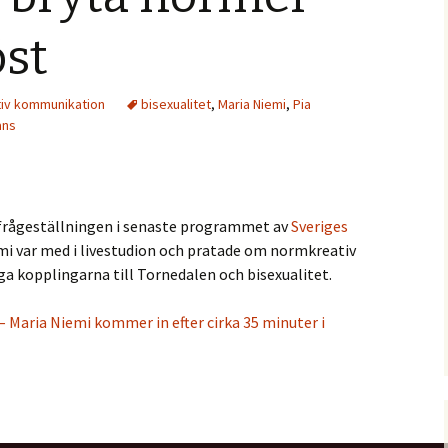
öst
iv kommunikation
bisexualitet
,
Maria Niemi
,
Pia
ans
 frågeställningen i senaste programmet av
Sveriges
mi var med i livestudion och pratade om normkreativ
 kopplingarna till Tornedalen och bisexualitet.
 – Maria Niemi kommer in efter cirka 35 minuter i