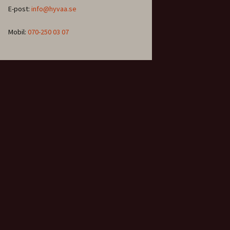
E-post:
info@hyvaa.se
Mobil:
070-250 03 07