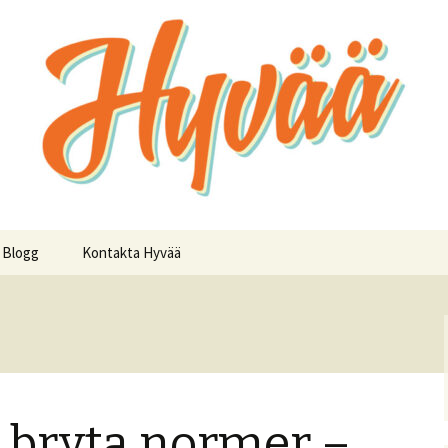
ker
Blogg
Kontakta Hyvää
t bryta normer –