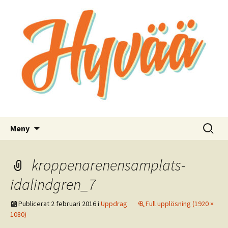
Bra kommunikation för bra saker
Hyvää
Hoppa
Sök
Meny
till
efter:
innehåll
kroppenarenensamplats-
idalindgren_7
Publicerat
2 februari 2016
i
Uppdrag
Full upplösning (1920 ×
1080)