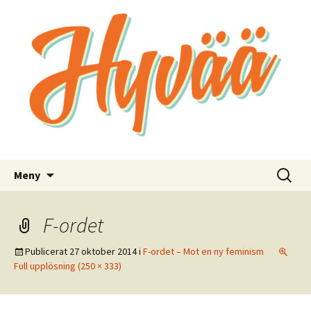
Bra kommunikation för bra saker
Hyvää
Hoppa
Sök
Meny
till
efter:
innehåll
F-ordet
Publicerat
27 oktober 2014
i
F-ordet – Mot en ny feminism
Full upplösning (250 × 333)