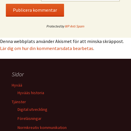
Protected by
WP Anti Spam
Denna webbplats använder Akismet för att minska skräppost.
Lär dig om hur din kommentarsdata bearbetas
.
Sidor
Hyvää
Hyvääs historia
Tjänster
Digital utveckling
Föreläsningar
Normkreativ kommunikation